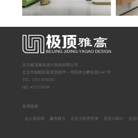
北京极顶雅高设计装饰有限公司
北京市朝阳区驼房营路甲一号院将台孵化器1447号
TEL: 13511058567
QQ: 415335638
友情链接
达人俱乐部
豪杰林立
北京小程序开发
北京UI设计
北京