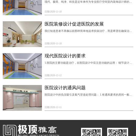
现代、极简、纯净、科技是近年来作为专业医疗空间室内装饰设计师的我们听得较多的词，极简风，是近几年来备受追捧的设计风格，在这类型的设计中，缺少常见的“人情味”，却意外的带着一种恰到好处的平衡感。那么要将这种风格淋漓尽致地表达出来，不仅仅体现在空间的硬装和软装方面，灯光的设计也尤为重要,因为灯光是一个较灵活及富有趣味的设计元素，可以成为气氛的催化剂，是室内的焦点及主题所在，也能增加室内装饰的层次感。
日期:
2020-11-10
医院装修设计促进医院的发展
我们知道患者不再像以前那样简单地追求疾病治疗，而是希望在确保治愈疾病的同时，他们也能感受到来自医院的温暖祥和的气氛，以获得精神和心理上的安慰。为了适应群众的生理和心理需求，为了适应社会的发展，重视和改进医院装修设计，建立以患者为中心的医院规划和建筑设计是一条新的出路。
日期:
2020-11-10
现代医院设计的要求
1.医院的主要功能是治疗，在医院设计中应注意功能的运用： 细节设计：如何更好地清洁？医院设计不谈论如何治疗，先看看如何清洁。在地板的装饰中，不同的卫生功能区域应分为不同的颜色。设计的家具大多是非落地设计，便于日后的清洁工作。垃圾处理口的设计应便于护士在该位置进行清洁
日期:
2020-12-12
医院设计的通风问题
医院设计中的负压吸引及氧气管道处理问题： 1.有通风要求的房间一般为： 有人停留的无窗或固定窗房间，有热气，水汽或其污染气体散放的房间，无窗卫生间，医院规范有特殊要求需要通风的房间 （另外，有窗的公共卫生间也建议机械排风） 其余一般不需机械通风
日期:
2020-12-11