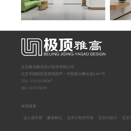
北京极顶雅高设计装饰有限公司
北京市朝阳区驼房营路甲一号院将台孵化器1447号
TEL: 13511058567
QQ: 415335638
友情链接
达人俱乐部
豪杰林立
北京小程序开发
北京UI设计
北京